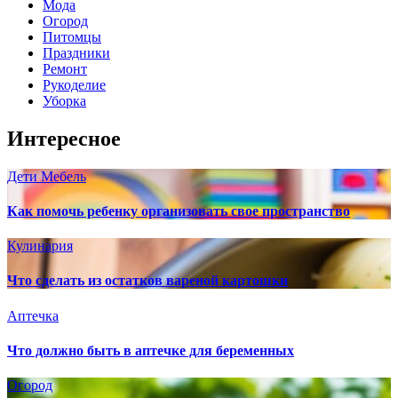
Мода
Огород
Питомцы
Праздники
Ремонт
Рукоделие
Уборка
Интересное
Дети
Мебель
Как помочь ребенку организовать свое пространство
Кулинария
Что сделать из остатков вареной картошки
Аптечка
Что должно быть в аптечке для беременных
Огород