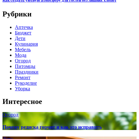
Как создать уютную атмосферу для гостей без лишних хлопот
Рубрики
Аптечка
Бюджет
Дети
Кулинария
Мебель
Мода
Огород
Питомцы
Праздники
Ремонт
Рукоделие
Уборка
Интересное
Огород
Почему редиска горчит и как это исправить