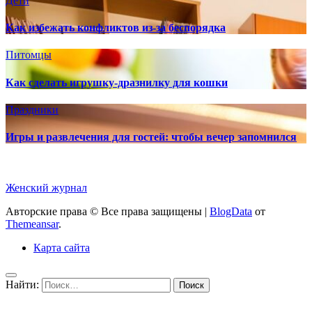
Дети
Как избежать конфликтов из-за беспорядка
Питомцы
Как сделать игрушку-дразнилку для кошки
Праздники
Игры и развлечения для гостей: чтобы вечер запомнился
Женский журнал
Авторские права © Все права защищены
|
BlogData
от
Themeansar
.
Карта сайта
Найти: