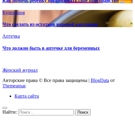
Как помочь ребенку организовать свое пространство
Кулинария
Что сделать из остатков вареной картошки
Аптечка
Что должно быть в аптечке для беременных
Женский журнал
Авторские права © Все права защищены
|
BlogData
от
Themeansar
.
Карта сайта
Найти: