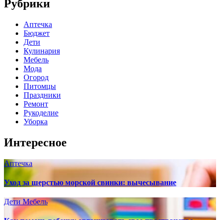
Рубрики
Аптечка
Бюджет
Дети
Кулинария
Мебель
Мода
Огород
Питомцы
Праздники
Ремонт
Рукоделие
Уборка
Интересное
Аптечка
Уход за шерстью морской свинки: вычесывание
Дети
Мебель