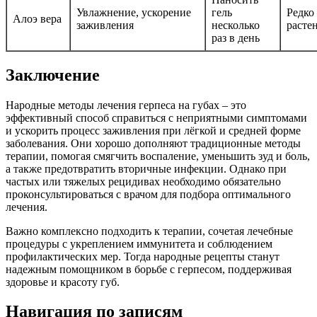
Увлажнение, ускорение
гель
Редко 
Алоэ вера
заживления
несколько
расте
раз в день
Заключение
Народные методы лечения герпеса на губах – это
эффективный способ справиться с неприятными симптомами
и ускорить процесс заживления при лёгкой и средней форме
заболевания. Они хорошо дополняют традиционные методы
терапии, помогая смягчить воспаление, уменьшить зуд и боль,
а также предотвратить вторичные инфекции. Однако при
частых или тяжелых рецидивах необходимо обязательно
проконсультироваться с врачом для подбора оптимального
лечения.
Важно комплексно подходить к терапии, сочетая лечебные
процедуры с укреплением иммунитета и соблюдением
профилактических мер. Тогда народные рецепты станут
надежным помощником в борьбе с герпесом, поддерживая
здоровье и красоту губ.
Навигация по записям