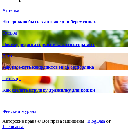
Аптечка
Что должно быть в аптечке для беременных
Огород
Почему редиска горчит и как это исправить
Дети
Как избежать конфликтов из-за беспорядка
Питомцы
Как сделать игрушку-дразнилку для кошки
Женский журнал
Авторские права © Все права защищены
|
BlogData
от
Themeansar
.