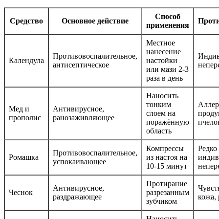
Способ
Средство
Основное действие
Прот
применения
Местное
нанесение
Противовоспалительное,
Индив
Календула
настойки
антисептическое
непер
или мази 2-3
раза в день
Наносить
тонким
Аллер
Мед и
Антивирусное,
слоем на
проду
прополис
ранозаживляющее
поражённую
пчело
область
Компрессы
Редко
Противовоспалительное,
Ромашка
из настоя на
индив
успокаивающее
10-15 минут
непер
Протирание
Антивирусное,
Чувст
Чеснок
разрезанным
раздражающее
кожа,
зубчиком
Наносить