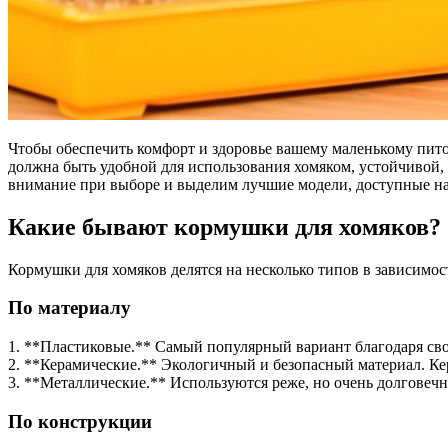
Чтобы обеспечить комфорт и здоровье вашему маленькому питомцу, важно правильно подобрать аксессуары для его содержания. Одним из ключевых элементов является кормушка. Она
должна быть удобной для использования хомяком, устойчивой, 
внимание при выборе и выделим лучшие модели, доступные на
Какие бывают кормушки для хомяков?
Кормушки для хомяков делятся на несколько типов в зависимос
По материалу
1. **Пластиковые.** Самый популярный вариант благодаря сво
2. **Керамические.** Экологичный и безопасный материал. Ке
3. **Металлические.** Используются реже, но очень долговеч
По конструкции