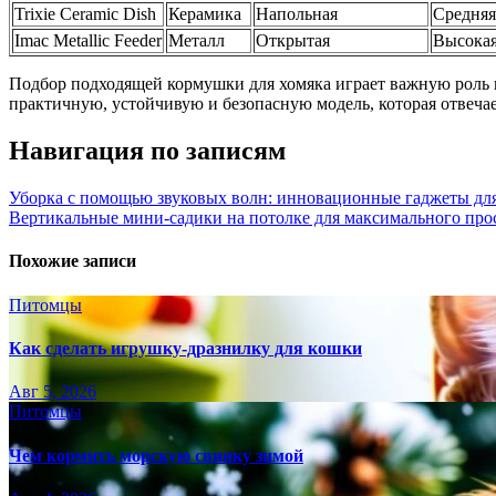
Trixie Ceramic Dish
Керамика
Напольная
Средняя
Imac Metallic Feeder
Металл
Открытая
Высока
Подбор подходящей кормушки для хомяка играет важную роль 
практичную, устойчивую и безопасную модель, которая отвеча
Навигация по записям
Уборка с помощью звуковых волн: инновационные гаджеты для
Вертикальные мини-садики на потолке для максимального прос
Похожие записи
Питомцы
Как сделать игрушку-дразнилку для кошки
Авг 5, 2026
Питомцы
Чем кормить морскую свинку зимой