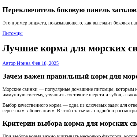
Переключатель боковую панель заголо
Это пример виджета, показывающего, как выглядит боковая па
Питомцы
Лучшие корма для морских св
Автор Ирина
Фев 18, 2025
Зачем важен правильный корм для мор
Морские свинки — популярные домашние питомцы, которым необходим сбалансированный рацион для поддержания здоровья и активности. Правильное питание помогает укрепить
иммунную систему, улучшить состояние шерсти и зубов, а такж
Выбор качественного корма — одна из ключевых задач для от
серьезным заболеваниям. В этой статье мы подробно рассмотр
Критерии выбора корма для морских с
При выборе корма важно учитывать несколько факторов, кото