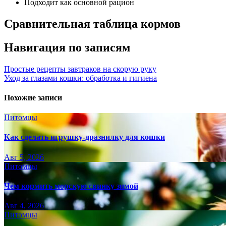
Подходит как основной рацион
Сравнительная таблица кормов
Навигация по записям
Простые рецепты завтраков на скорую руку
Уход за глазами кошки: обработка и гигиена
Похожие записи
Питомцы
Как сделать игрушку-дразнилку для кошки
Авг 5, 2026
Питомцы
Чем кормить морскую свинку зимой
Авг 4, 2026
Питомцы