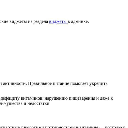
ские виджеты из раздела
виджеты
в админке.
 к дефициту витаминов, нарушению пищеварения и даже к
еимущества и недостатки.
 животные с высокими потребностями в витамине С, поскольку