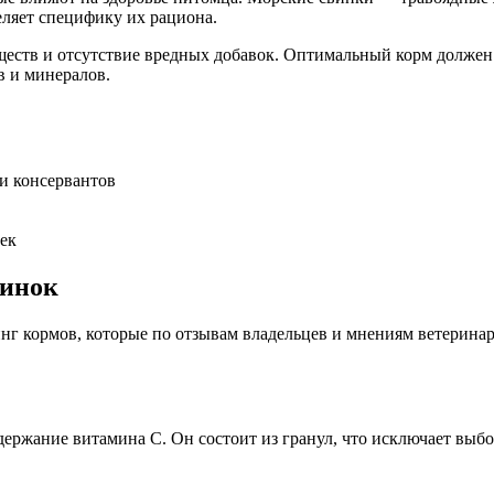
еляет специфику их рациона.
еществ и отсутствие вредных добавок. Оптимальный корм должен
в и минералов.
и консервантов
ек
винок
нг кормов, которые по отзывам владельцев и мнениям ветерина
держание витамина С. Он состоит из гранул, что исключает выб