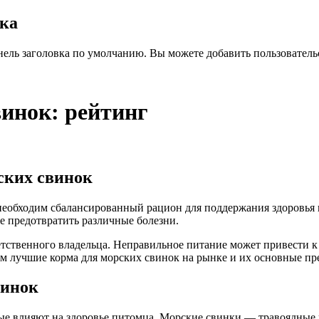
вка
нель заголовка по умолчанию. Вы можете добавить пользователь
инок: рейтинг
ских свинок
е предотвратить различные болезни.
ветственного владельца. Неправильное питание может привести
им лучшие корма для морских свинок на рынке и их основные пр
винок
рые влияют на здоровье питомца. Морские свинки — травоядные