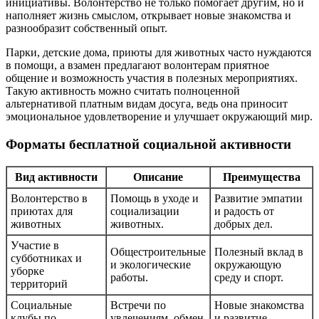
инициативы. Волонтерство не только помогает другим, но и
наполняет жизнь смыслом, открывает новые знакомства и
разнообразит собственный опыт.
Парки, детские дома, приюты для животных часто нуждаются
в помощи, а взамен предлагают волонтерам приятное
общение и возможность участия в полезных мероприятиях.
Такую активность можно считать полноценной
альтернативой платным видам досуга, ведь она приносит
эмоциональное удовлетворение и улучшает окружающий мир.
Форматы бесплатной социальной активности
Вид активности
Описание
Преимущества
Волонтерство в
Помощь в уходе и
Развитие эмпатии
приютах для
социализации
и радость от
животных
животных.
добрых дел.
Участие в
Общестроительные
Полезный вклад в
субботниках и
и экологические
окружающую
уборке
работы.
среду и спорт.
территорий
Социальные
Встречи по
Новые знакомства
клубы по
увлечениям, обмен
и развитие