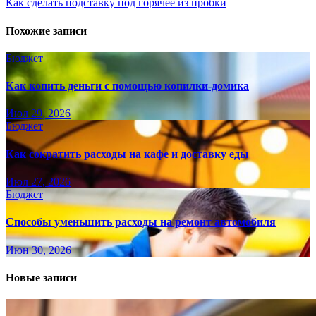
Как сделать подставку под горячее из пробки
Похожие записи
Бюджет
Как копить деньги с помощью копилки-домика
Июл 29, 2026
Бюджет
Как сократить расходы на кафе и доставку еды
Июл 27, 2026
Бюджет
Способы уменьшить расходы на ремонт автомобиля
Июн 30, 2026
Новые записи