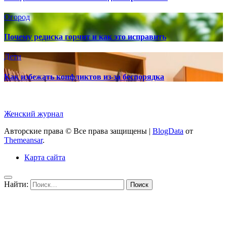
Огород
Почему редиска горчит и как это исправить
Дети
Как избежать конфликтов из-за беспорядка
Женский журнал
Авторские права © Все права защищены
|
BlogData
от
Themeansar
.
Карта сайта
Найти: