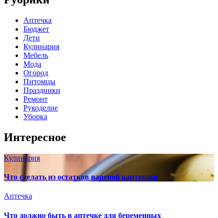
Аптечка
Бюджет
Дети
Кулинария
Мебель
Мода
Огород
Питомцы
Праздники
Ремонт
Рукоделие
Уборка
Интересное
Кулинария
Что сделать из остатков вареной картошки
Аптечка
Что должно быть в аптечке для беременных