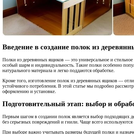
Введение в создание полок из деревян
Полки из деревянных ящиков — это универсальное и стильное решение для хранения вещей в доме или офисе. Они не только позволяют организовать пространство, но и придают интерьеру
особый шарм и индивидуальность. Такие полки особенно попул
натурального материала и легко поддаются обработке.
Кроме того, изготовление полок из деревянных ящиков — отл
устойчивого потребления. В этой статье мы подробно рассмот
оформлению и установке.
Подготовительный этап: выбор и обра
Первым шагом в создании полок является выбор подходящих де
без серьезных повреждений и гнили. Чаще всего используютс
При выборе важно учитывать размеры будущей полки и назначе