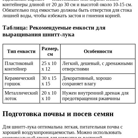
контейнеры длиной от 20 до 30 см и высотой около 10-15 см.
Обязательно под емкостью должны быть отверстия для стока
лишней воды, чтобы избежать застоя и гниения корней.
Таблица: Рекомендуемые емкости для
выращивания шнитт-лука
Размер,
Тип емкости
Особенности
см
Пластиковый
25 х 10
Легкий, дешевый, с дренажными
контейнер
х 12
отверстиями
Керамический
30 х 15
Декоративный, хорошо
горшок
х 15
сохраняет влагу
Металлический
20 х 10
Нужен внутренний дренаж для
лоток
х 10
предотвращения ржавчины
Подготовка почвы и посев семян
Для шнитт-лука оптимальна легкая, питательная почва с
хорошей воздухопроницаемостью. Можно использовать
универсальный грунт для комнатных растений,