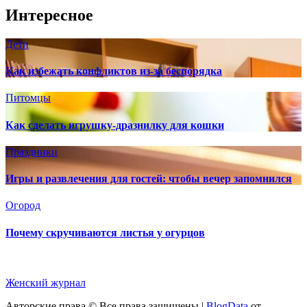
Интересное
Дети
Как избежать конфликтов из-за беспорядка
Питомцы
Как сделать игрушку-дразнилку для кошки
Праздники
Игры и развлечения для гостей: чтобы вечер запомнился
Огород
Почему скручиваются листья у огурцов
Женский журнал
Авторские права © Все права защищены
|
BlogData
от