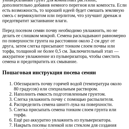
дополнительно добавив немного перегноя или компоста. Если
есть возможность, то хорошей идеей будет смешать земляную
смесь с вермикулитом или перлитом, что улучшит дренаж и
предотвратит застаивание влаги.
Перед посевом семян почву необходимо увлажнить, но не
делать ее слишком мокрой. Семена раскладывают равномерно
по поверхности грунта на расстоянии около 2 см друг от
друга, затем слегка присыпают тонким слоем почвы или
торфа, толщиной не более 0,5 см. Заключительный этап —
аккуратное увлажнение из пульверизатора, чтобы сместить
семена и предотвратить их смывание.
Пошаговая инструкция посева семян
Обеззаразить почву горячей водой (температура около
80 градусов) или специальным раствором.
Наполнить емкость подготовленным грунтом.
Слегка увлажнить почву с помощью распылителя.
Распределить семена шнитт-лука на поверхности.
Слегка присыпать семена тонким слоем грунта или
торфа.
Ещё раз аккуратно увлажнить из пульверизатора.
Накрыть посевы пленкой или стеклом для создания