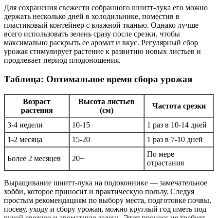
Для сохранения свежести собранного шнитт-лука его можно
держать несколько дней в холодильнике, поместив в
пластиковый контейнер с влажной тканью. Однако лучше
всего использовать зелень сразу после срезки, чтобы
максимально раскрыть ее аромат и вкус. Регулярный сбор
урожая стимулирует растение к развитию новых листьев и
продлевает период плодоношения.
Таблица: Оптимальное время сбора урожая
Возраст
Высота листьев
Частота срезки
растения
(см)
3-4 недели
10-15
1 раз в 10-14 дней
1-2 месяца
15-20
1 раз в 7-10 дней
По мере
Более 2 месяцев
20+
отрастания
Выращивание шнитт-лука на подоконнике — замечательное
хобби, которое приносит и практическую пользу. Следуя
простым рекомендациям по выбору места, подготовке почвы,
посеву, уходу и сбору урожая, можно круглый год иметь под
рукой свежую и ароматную зелень. Этот процесс не требует