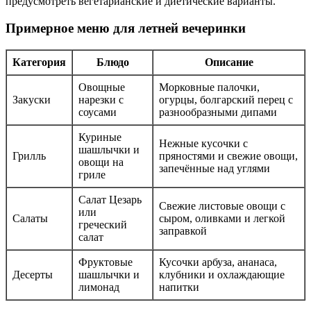
предусмотреть вегетарианские и диетические варианты.
Примерное меню для летней вечеринки
Категория
Блюдо
Описание
Овощные
Морковные палочки,
Закуски
нарезки с
огурцы, болгарский перец с
соусами
разнообразными дипами
Куриные
Нежные кусочки с
шашлычки и
Грилль
пряностями и свежие овощи,
овощи на
запечённые над углями
гриле
Салат Цезарь
Свежие листовые овощи с
или
Салаты
сыром, оливками и легкой
греческий
заправкой
салат
Фруктовые
Кусочки арбуза, ананаса,
Десерты
шашлычки и
клубники и охлаждающие
лимонад
напитки