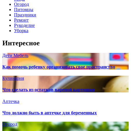
Огород
Питомцы
Праздники
Ремонт
Рукоделие
Уборка
Интересное
Дети
Мебель
Как помочь ребенку организовать свое пространство
Кулинария
Что сделать из остатков вареной картошки
Аптечка
Что должно быть в аптечке для беременных
Огород