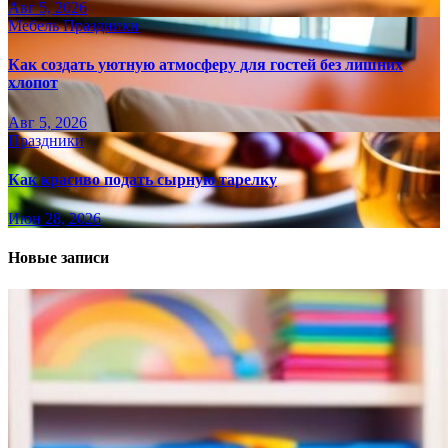
Авг 5, 2026
Мебель
Праздники
Как создать уютную атмосферу для гостей без лишних
хлопот
Авг 5, 2026
Праздники
Как красиво подать сырную тарелку
Июн 28, 2026
Новые записи