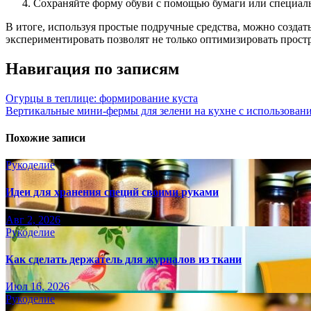
Сохраняйте форму обуви с помощью бумаги или специал
В итоге, используя простые подручные средства, можно создать
экспериментировать позволят не только оптимизировать прост
Навигация по записям
Огурцы в теплице: формирование куста
Вертикальные мини-фермы для зелени на кухне с использован
Похожие записи
Рукоделие
Идеи для хранения специй своими руками
Авг 2, 2026
Рукоделие
Как сделать держатель для журналов из ткани
Июл 16, 2026
Рукоделие