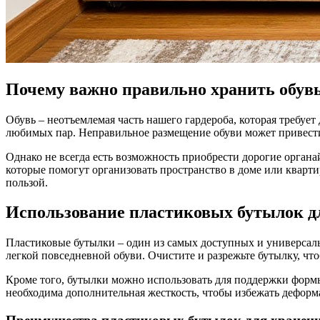
Почему важно правильно хранить обув
Обувь – неотъемлемая часть нашего гардероба, которая требует достойного хранения. Правильное хранение помогает сохранять форму, предотвращает деформацию и продлевает срок службы
любимых пар. Неправильное размещение обуви может привести
Однако не всегда есть возможность приобрести дорогие орган
которые помогут организовать пространство в доме или кварт
пользой.
Использование пластиковых бутылок д
Пластиковые бутылки – один из самых доступных и универсаль
легкой повседневной обуви. Очистите и разрежьте бутылку, чт
Кроме того, бутылки можно использовать для поддержки формы 
необходима дополнительная жесткость, чтобы избежать деформ