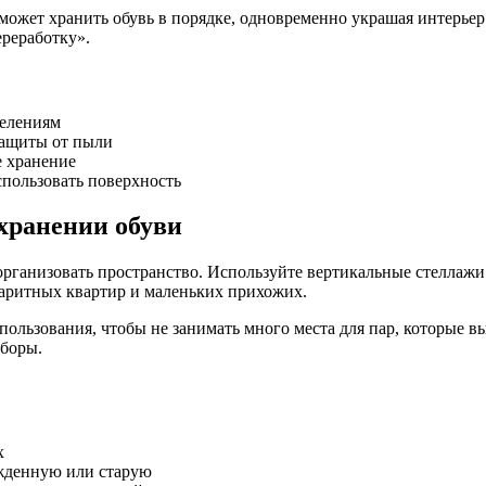
жет хранить обувь в порядке, одновременно украшая интерьер. П
ереработку».
делениям
защиты от пыли
е хранение
спользовать поверхность
хранении обуви
рганизовать пространство. Используйте вертикальные стеллажи
баритных квартир и маленьких прихожих.
спользования, чтобы не занимать много места для пар, которые 
сборы.
х
ежденную или старую