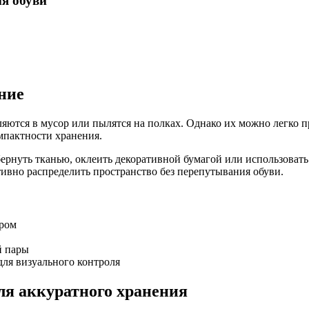
я обуви
ение
ляются в мусор или пылятся на полках. Однако их можно легко 
мпактности хранения.
рнуть тканью, оклеить декоративной бумагой или использовать
тивно распределить пространство без перепутывания обуви.
ером
й пары
ля визуального контроля
ля аккуратного хранения