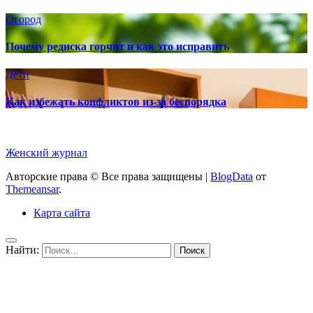
Огород
Почему редиска горчит и как это исправить
Дети
Как избежать конфликтов из-за беспорядка
Женский журнал
Авторские права © Все права защищены
|
BlogData
от
Themeansar
.
Карта сайта
Найти: