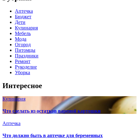
Аптечка
Бюджет
Дети
Кулинария
Мебель
Мода
Огород
Питомцы
Праздники
Ремонт
Рукоделие
Уборка
Интересное
Кулинария
Что сделать из остатков вареной картошки
Аптечка
Что должно быть в аптечке для беременных