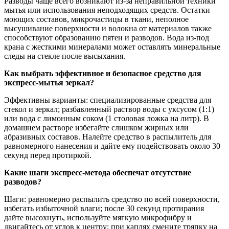
Разводы чаще всего возникают из-за неправильной техники
мытья или использования неподходящих средств. Остатки
моющих составов, микрочастицы в ткани, неполное
высушивание поверхности и волокна от материалов также
способствуют образованию пятен и разводов. Вода из-под
крана с жесткими минералами может оставлять минеральные
следы на стекле после высыхания.
Как выбрать эффективное и безопасное средство для
экспресс-мытья зеркал?
Эффективны варианты: специализированные средства для
стекол и зеркал; разбавленный раствор воды с уксусом (1:1)
или вода с лимонным соком (1 столовая ложка на литр). В
домашнем растворе избегайте слишком жирных или
абразивных составов. Налейте средство в распылитель для
равномерного нанесения и дайте ему подействовать около 30
секунд перед протиркой.
Какие шаги экспресс-метода обеспечат отсутствие
разводов?
Шаги: равномерно распылить средство по всей поверхности,
избегать избыточной влаги; после 30 секунд протирания
дайте высохнуть, используйте мягкую микрофибру и
двигайтесь от углов к центру; при каплях смените тряпку на