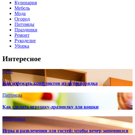
Кулинария
Мебель
Мода
Огород
Питомцы
Праздники
Ремонт
Рукоделие
Уборка
Интересное
Дети
Как избежать конфликтов из-за беспорядка
Питомцы
Как сделать игрушку-дразнилку для кошки
Праздники
Игры и развлечения для гостей: чтобы вечер запомнился