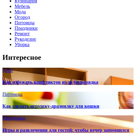
Кулинария
Мебель
Мода
Огород
Питомцы
Праздники
Ремонт
Рукоделие
Уборка
Интересное
Дети
Как избежать конфликтов из-за беспорядка
Питомцы
Как сделать игрушку-дразнилку для кошки
Праздники
Игры и развлечения для гостей: чтобы вечер запомнился