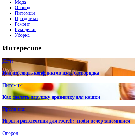
Мода
Огород
Питомцы
Праздники
Ремонт
Рукоделие
Уборка
Интересное
Дети
Как избежать конфликтов из-за беспорядка
Питомцы
Как сделать игрушку-дразнилку для кошки
Праздники
Игры и развлечения для гостей: чтобы вечер запомнился
Огород