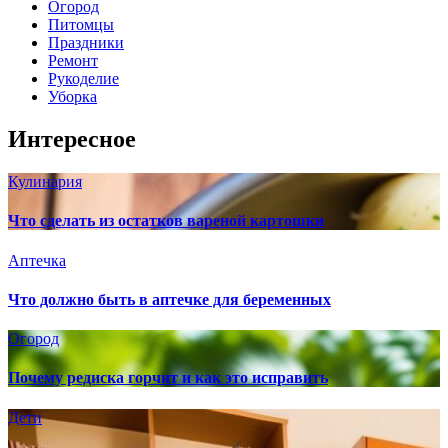
Огород
Питомцы
Праздники
Ремонт
Рукоделие
Уборка
Интересное
Кулинария
Что сделать из остатков вареной картошки
Аптечка
Что должно быть в аптечке для беременных
Огород
Почему редиска горчит и как это исправить
Дети